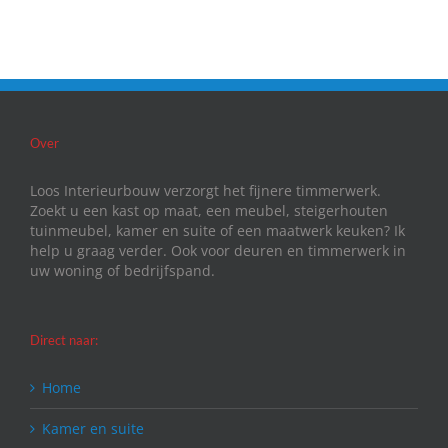
Over
Loos Interieurbouw verzorgt het fijnere timmerwerk.
Zoekt u een kast op maat, een meubel, steigerhouten
tuinmeubel, kamer en suite of een maatwerk keuken? Ik
help u graag verder. Ook voor deuren en timmerwerk in
uw woning of bedrijfspand.
Direct naar:
Home
Kamer en suite