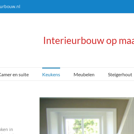
eurbouw.nl
Interieurbouw op ma
amer en suite
Keukens
Meubelen
Steigerhout
uken in