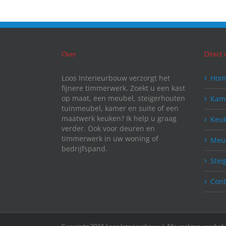
Over
Direct 
Loos Interieurbouw verzorgt het
Hom
fijnere timmerwerk. Zoekt u een kast
op maat, een meubel, steigerhouten
Kame
tuinmeubel, kamer en suite of een
maatwerk keuken? Ik help u graag
Keu
verder. Ook voor deuren en
timmerwerk in uw woning of
Meu
bedrijfspand.
Stei
Cont