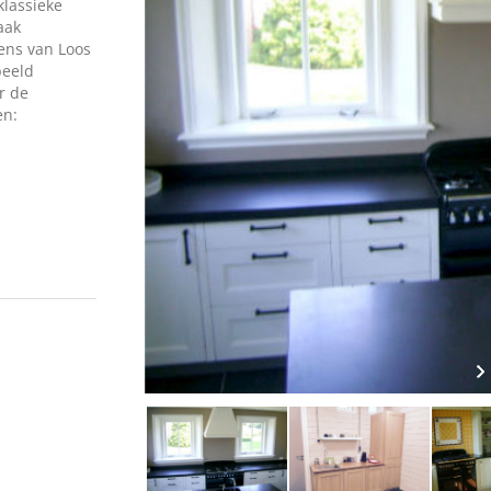
klassieke
aak
ens van Loos
beeld
r de
en: