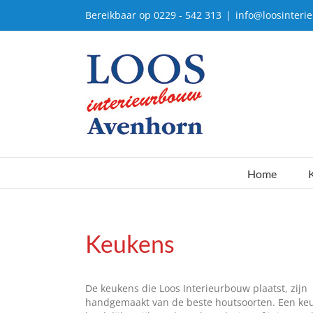
Ga
Bereikbaar op 0229 - 542 313
|
info@loosinteri
naar
inhoud
Home
K
Keukens
De keukens die Loos Interieurbouw plaatst, zijn
handgemaakt van de beste houtsoorten. Een ke