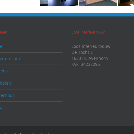
naar:
Loos Interieurbouw
e
Loos Interieurbouw
De Tocht 2
1633 HL Avenhorn
r en suite
Kvk: 34237095
kens
belen
gerhout
act