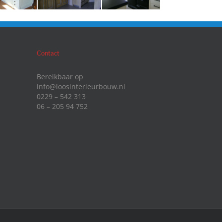
Contact
Bereikbaar op
info@loosinterieurbouw.nl
0229 – 542 313
06 – 205 94 752