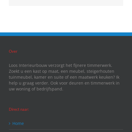
mail
Over
Loos Interieurbouw verzorgt het fijnere timmerwerk.
Zoekt u een kast op maat, een meubel, steigerhouten
tuinmeubel, kamer en suite of een maatwerk keuken? Ik
help u graag verder. Ook voor deuren en timmerwerk in
uw woning of bedrijfspand.
Direct naar:
Home