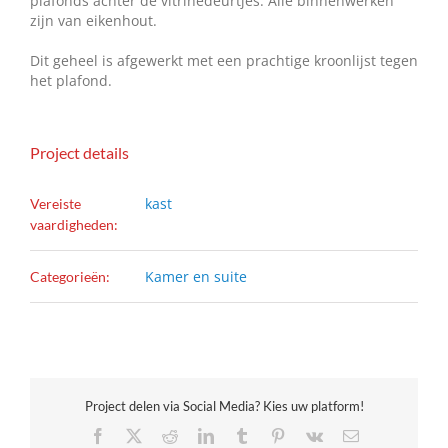
plafonds achter de vitrinedeurtjes. Alle binnenwerken
zijn van eikenhout.
Dit geheel is afgewerkt met een prachtige kroonlijst tegen
het plafond.
Project details
kast
Vereiste
vaardigheden:
Kamer en suite
Categorieën:
Project delen via Social Media? Kies uw platform!
Facebook
X
Reddit
LinkedIn
Tumblr
Pinterest
Vk
E-