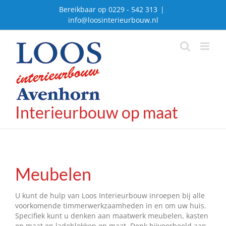
Ga
Bereikbaar op 0229 - 542 313
|
naar
info@loosinterieurbouw.nl
inhoud
Interieurbouw op maat
Meubelen
U kunt de hulp van Loos Interieurbouw inroepen bij alle
voorkomende timmerwerkzaamheden in en om uw huis.
Specifiek kunt u denken aan maatwerk meubelen, kasten
op maat en ladeblokken op maat. Denk bijvoorbeeld aan